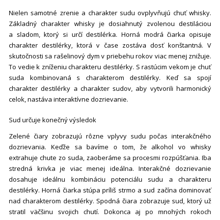
Nielen samotné zrenie a charakter sudu ovplyvňujú chuť whisky.
Základný charakter whisky je dosiahnutý zvolenou destiláciou
a sladom, ktorý si určí destilérka. Horná modrá čiarka opisuje
charakter destilérky, ktorá v čase zostáva dosť konštantná. V
skutočnosti sa rašelinový dym v priebehu rokov viac menej znižuje.
To vedie k zníženiu charakteru destilérky. S rastúcim vekom je chuť
suda kombinovaná s charakterom destilérky. Keď sa spojí
charakter destilérky a charakter sudov, aby vytvorili harmonický
celok, nastáva interaktívne dozrievanie.
Sud určuje konečný výsledok
Zelené čiary zobrazujú rôzne vplyvy sudu počas interakčného
dozrievania. Keďže sa bavíme o tom, že alkohol vo whisky
extrahuje chute zo suda, zaoberáme sa procesmi rozpúšťania. Iba
stredná krivka je viac menej ideálna. Interakčné dozrievanie
dosahuje ideálnu kombináciu potenciálu sudu a charakteru
destilérky. Horná čiarka stúpa príliš strmo a sud začína dominovať
nad charakterom destilérky. Spodná čiara zobrazuje sud, ktorý už
stratil väčšinu svojich chutí. Dokonca aj po mnohých rokoch