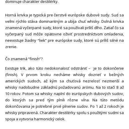
dominuje charakter destilérky.
Horná krivka je typická pre čerstvé európske dubové sudy. Sud sa
veľmi rýchlo stáva dominantným a ubíja chuť whisky. Dolná krivka
znamená vyčerpané sudy, ktoré sa používali príliš dlho. Zatiaľ čo sa
vyčerpaný sud môže opätovne oživiť prostredníctvom omladenia,
neexistuje žiadny “liek” pre európske sudy, ktoré sú príliš silné na
zrenie.
Čo znamená “finish”?
Existuje trik, ako túto nedokonalosť odstrániť – je to
dokončenie
(finish). V prvom kroku necháme whisky dozrieť v bežných
amerických sudoch, až kým sa chuťová nezrelosť nezmenší a
whisky nadobudne základnú požadovanú arómu. Na to stačí 8 až
10 rokov. Potom sa whisky naplní do európskych dubových sudov,
do ktorých sa pred tým plnili rôzne vína. Na túto metódu
dokončovania je potrebné prvé plnenie sudov. Po 1 až 2 rokoch je
whisky pripravená. Charakter destilérky spolu s použitými sudmi sa
spoja a vytvoria harmonický celok.