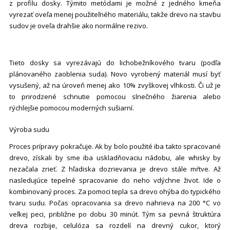
z profilu dosky. Týmito metódami je možné z jedného kmeňa
vyrezať oveľa menej použiteľného materiálu, takže drevo na stavbu
sudov je oveľa drahšie ako normálne rezivo.
Tieto dosky sa vyrezávajú do lichobežníkového tvaru (podľa
plánovaného zaoblenia suda). Novo vyrobený materiál musí byť
vysušený, až na úroveň menej ako
10% zvyškovej vlhkosti
. Či už je
to prirodzené schnutie pomocou slnečného žiarenia alebo
rýchlejšie pomocou moderných sušiarní.
Výroba sudu
Proces prípravy pokračuje. Ak by bolo použité iba takto spracované
drevo, získali by sme iba uskladňovaciu nádobu, ale whisky by
nezačala zrieť. Z hľadiska dozrievania je drevo stále mŕtve. Až
nasledujúce tepelné spracovanie do neho vdýchne život. Ide o
kombinovaný proces. Za pomoci tepla sa drevo ohýba do typického
tvaru sudu. Počas opracovania sa drevo nahrieva na 200 °C vo
veľkej peci, približne po dobu 30 minút. Tým sa pevná štruktúra
dreva rozbije, celulóza sa rozdelí na drevný cukor, ktorý