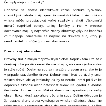
Čo ovplyvňuje chuť whisky?
Odborníci sa snažia identifikovať rôzne príchute fyzikálno-
chemickými metódami. Aj najmenšie množstvá látok obsiahnuté vo
whisky môžu predstavovať veľké rozdiely v chuti. Výskumníci
merajú napríklad estery, taníny, laktóny a iné. V procese
dozrievania majú aj najmenšie zmeny obrovský vplyv na konečnú
chuť nápoja. Zamerajme sa najskôr na drevený sud, ktorý je
neodmysliteľnou súčasť procesu dozrievania.
Drevo na výrobu sudov
Drevený sud je malým majstrovským dielom. Napriek tomu, že sa v
dnešnej dobe používa neustále viac strojov, súčasná výroba sudov
je stále ručná. Dosky na sud sa narežú v pravom uhle, ako to je
v prípade stavebného dreva. Debnár musí brať do úvahy smer
vlákien dreva, ale aj letokruhy. Ak by to nerobil, hrozí príliš veľké
odparenie alkoholu alebo netesnosť sudov. Na výrobu je vhodné
iba tvrdé dubové drevo. Mäkké drevo sa nepoužíva pre veľký
obsah živice, ktorá zabraňuje dýchaniu suda. Ďalším dôvodom je
že, ostatné druhy dreva vytvárajú vo whisky nežiaduce chute. Tie
robia whisky nepríjemnou alebo dokonca neznesiteľnou. Ideálne