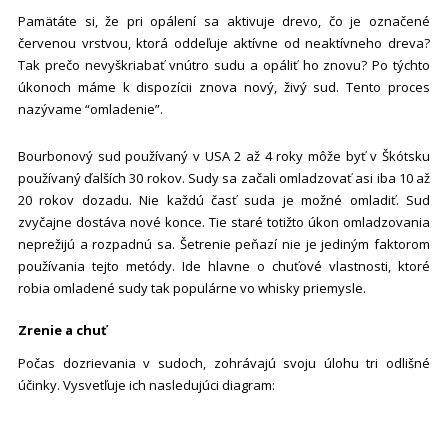
Pamätáte si, že pri opálení sa aktivuje drevo, čo je označené
červenou vrstvou, ktorá oddeľuje aktívne od neaktívneho dreva?
Tak prečo nevyškriabať vnútro sudu a opáliť ho znovu? Po týchto
úkonoch máme k dispozícii znova nový, živý sud. Tento proces
nazývame “omladenie”.
Bourbonový sud používaný v USA 2 až 4 roky môže byť v Škótsku
používaný ďalších 30 rokov. Sudy sa začali omladzovať asi iba 10 až
20 rokov dozadu. Nie každú časť suda je možné omladiť. Sud
zvyčajne dostáva nové konce. Tie staré totižto úkon omladzovania
neprežijú a rozpadnú sa. Šetrenie peňazí nie je jediným faktorom
používania tejto metódy. Ide hlavne o chuťové vlastnosti, ktoré
robia omladené sudy tak populárne vo whisky priemysle.
Zrenie a chuť
Počas dozrievania v sudoch, zohrávajú svoju úlohu tri odlišné
účinky. Vysvetľuje ich nasledujúci diagram: