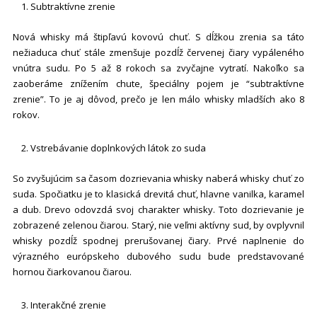
Subtraktívne zrenie
Nová whisky má štipľavú kovovú chuť. S dĺžkou zrenia sa táto
nežiaduca chuť stále zmenšuje pozdĺž červenej čiary vypáleného
vnútra sudu. Po 5 až 8 rokoch sa zvyčajne vytratí. Nakoľko sa
zaoberáme znížením chute, špeciálny pojem je “subtraktívne
zrenie”. To je aj dôvod, prečo je len málo whisky mladších ako 8
rokov.
Vstrebávanie doplnkových látok zo suda
So zvyšujúcim sa časom dozrievania whisky naberá whisky chuť zo
suda. Spočiatku je to klasická drevitá chuť, hlavne vanilka, karamel
a dub. Drevo odovzdá svoj charakter whisky. Toto dozrievanie je
zobrazené zelenou čiarou. Starý, nie veľmi aktívny sud, by ovplyvnil
whisky pozdĺž spodnej prerušovanej čiary. Prvé naplnenie do
výrazného európskeho dubového sudu bude predstavované
hornou čiarkovanou čiarou.
Interakčné zrenie