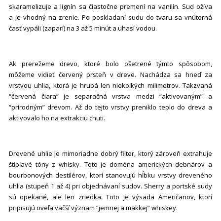
skaramelizuje a lignín sa čiastočne premení na vanilín. Sud ožíva
a je vhodný na zrenie. Po poskladaní sudu do tvaru sa vnútorná
časť vypáli (zaparí) na 3 až 5 minút a uhasí vodou.
Ak prerežeme drevo, ktoré bolo ošetrené týmto spôsobom,
môžeme vidieť červený prsteň v dreve. Nachádza sa hneď za
vrstvou uhlia, ktorá je hrubá len niekoľkých milimetrov. Takzvaná
“červená čiara” je separačná vrstva medzi “aktivovaným” a
“prírodným” drevom. Až do tejto vrstvy preniklo teplo do dreva a
aktivovalo ho na extrakciu chuti.
Drevené uhlie je mimoriadne dobrý filter, ktorý zároveň extrahuje
štipľavé tóny z whisky. Toto je doména amerických debnárov a
bourbonových destilérov, ktorí stanovujú hĺbku vrstvy dreveného
uhlia (stupeň 1 až 4) pri objednávaní sudov. Sherry a portské sudy
sú opekané, ale len zriedka. Toto je výsada Američanov, ktorí
pripisujú oveľa väčší význam “jemnej a mäkkej” whiskey.