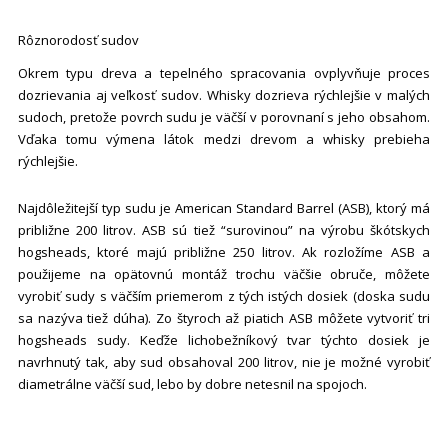
Rôznorodosť sudov
Okrem typu dreva a tepelného spracovania ovplyvňuje proces
dozrievania aj veľkosť sudov. Whisky dozrieva rýchlejšie v malých
sudoch, pretože povrch sudu je väčší v porovnaní s jeho obsahom.
Vďaka tomu výmena látok medzi drevom a whisky prebieha
rýchlejšie.
Najdôležitejší typ sudu je
American Standard Barrel (ASB)
, ktorý má
približne 200 litrov. ASB sú tiež “surovinou” na výrobu škótskych
hogsheads, ktoré majú približne 250 litrov. Ak rozložíme ASB a
použijeme na opätovnú montáž trochu väčšie obruče, môžete
vyrobiť sudy s väčším priemerom z tých istých dosiek (doska sudu
sa nazýva tiež dúha). Zo štyroch až piatich ASB môžete vytvoriť tri
hogsheads sudy. Keďže lichobežníkový tvar týchto dosiek je
navrhnutý tak, aby sud obsahoval 200 litrov, nie je možné vyrobiť
diametrálne väčší sud, lebo by dobre netesnil na spojoch.