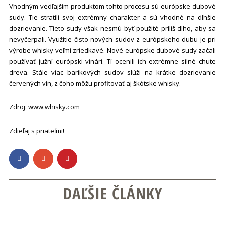
Vhodným vedľajším produktom tohto procesu sú európske dubové
sudy. Tie stratili svoj extrémny charakter a sú vhodné na dlhšie
dozrievanie. Tieto sudy však nesmú byť použité príliš dlho, aby sa
nevyčerpali. Využitie čisto nových sudov z európskeho dubu je pri
výrobe whisky veľmi zriedkavé. Nové európske dubové sudy začali
používať južní európski vinári. Tí ocenili ich extrémne silné chute
dreva. Stále viac barikových sudov slúži na krátke dozrievanie
červených vín, z čoho môžu profitovať aj škótske whisky.
Zdroj: www.whisky.com
Zdieľaj s priateľmi!
DAĽŠIE ČLÁNKY
OD SEMIAČKA PO HUMIDOR. PREČÍTAJTE SI, AKÚ
CESTU MUSÍ PREJSŤ KAŽDÁ CIGARA