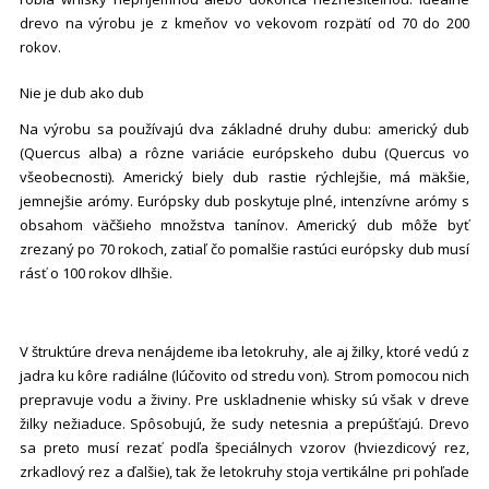
drevo na výrobu je z kmeňov vo vekovom rozpätí od 70 do 200
rokov.
Nie je dub ako dub
Na výrobu sa používajú dva základné druhy dubu: americký dub
(Quercus alba) a rôzne variácie európskeho dubu (Quercus vo
všeobecnosti). Americký biely dub rastie rýchlejšie, má mäkšie,
jemnejšie arómy. Európsky dub poskytuje plné, intenzívne arómy s
obsahom väčšieho množstva tanínov. Americký dub môže byť
zrezaný po 70 rokoch, zatiaľ čo pomalšie rastúci európsky dub musí
rásť o 100 rokov dlhšie.
V štruktúre dreva nenájdeme iba letokruhy, ale aj žilky, ktoré vedú z
jadra ku kôre radiálne (lúčovito od stredu von). Strom pomocou nich
prepravuje vodu a živiny. Pre uskladnenie whisky sú však v dreve
žilky nežiaduce. Spôsobujú, že sudy netesnia a prepúšťajú. Drevo
sa preto musí rezať podľa špeciálnych vzorov (hviezdicový rez,
zrkadlový rez a ďalšie), tak že letokruhy stoja vertikálne pri pohľade